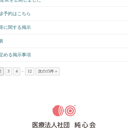
診予約はこちら
等に関する掲示
表
定める掲示事項
...
2
3
4
12
次の15件 »