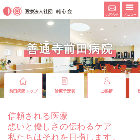
メニュー
お問合せ
善通寺前田病院
前田病院トップ
診療予定表
ご挨拶
信頼される医療
想いと優しさの伝わるケア
私たちはそれを目指します。