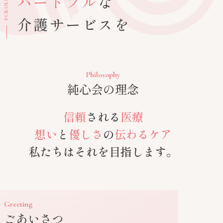
ハートフル
な
SCROLL
介護サービスを
Philosophy
純心会の理念
信頼
される
医療
想い
と
優しさ
の
伝わるケア
私たちはそれを目指します。
Greeting
ごあいさつ