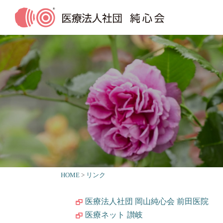
HOME
リンク
医療法人社団 岡山純心会 前田医院
医療ネット 讃岐